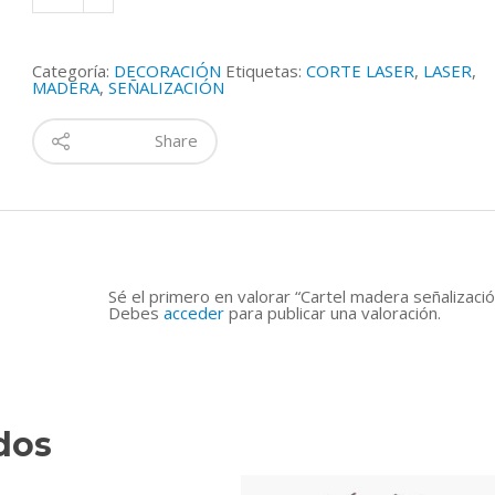
señalización
cantidad
Categoría:
DECORACIÓN
Etiquetas:
CORTE LASER
,
LASER
,
MADERA
,
SEÑALIZACIÓN
Share
Sé el primero en valorar “Cartel madera señalizació
Debes
acceder
para publicar una valoración.
dos