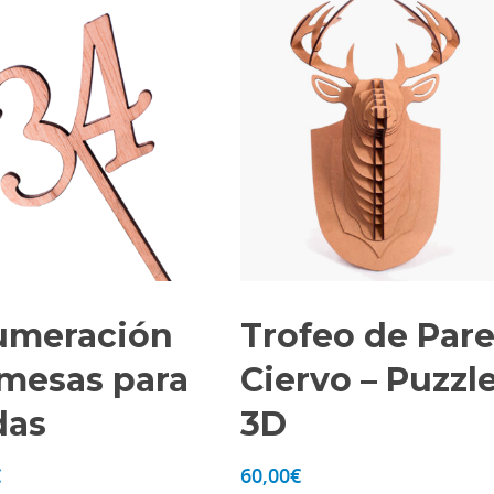
umeración
Trofeo de Par
mesas para
Ciervo – Puzzl
das
3D
€
60,00
€