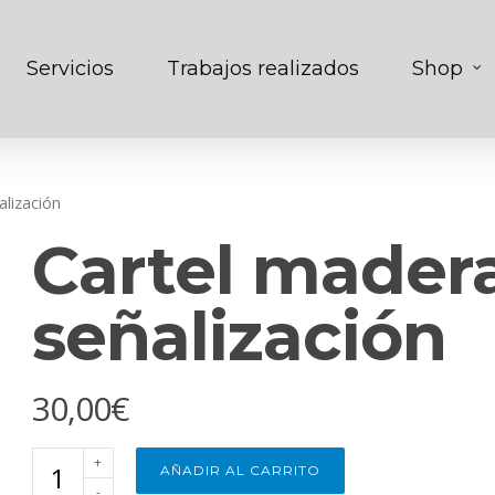
Servicios
Trabajos realizados
Shop
lización
Cartel mader
señalización
30,00
€
Cartel
AÑADIR AL CARRITO
madera