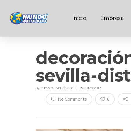
Inicio
Empresa
decoración
sevilla-dis
By
Francisco Granados Cid
29 marzo, 2017
No Comments
0